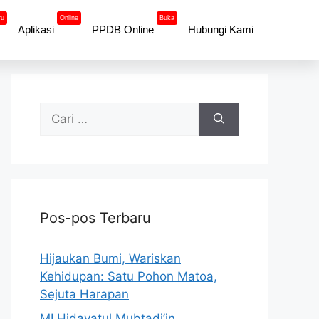
ru
Online
Buka
Aplikasi
PPDB Online
Hubungi Kami
Pos-pos Terbaru
Hijaukan Bumi, Wariskan
Kehidupan: Satu Pohon Matoa,
Sejuta Harapan
MI Hidayatul Mubtadi’in