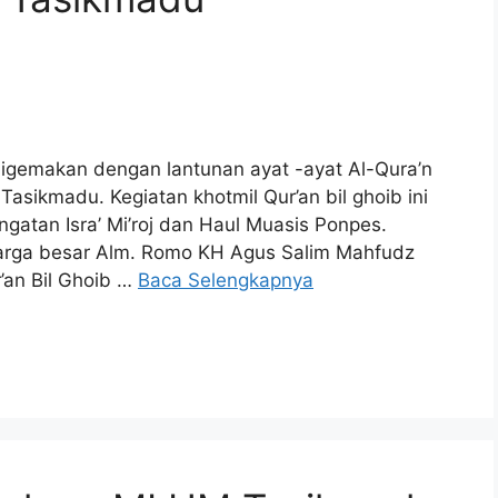
digemakan dengan lantunan ayat -ayat Al-Qura’n
asikmadu. Kegiatan khotmil Qur’an bil ghoib ini
ngatan Isra’ Mi’roj dan Haul Muasis Ponpes.
uarga besar Alm. Romo KH Agus Salim Mahfudz
r’an Bil Ghoib …
Baca Selengkapnya