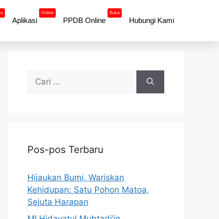
ru
Online
Buka
Aplikasi
PPDB Online
Hubungi Kami
Pos-pos Terbaru
Hijaukan Bumi, Wariskan
Kehidupan: Satu Pohon Matoa,
Sejuta Harapan
MI Hidayatul Mubtadi’in