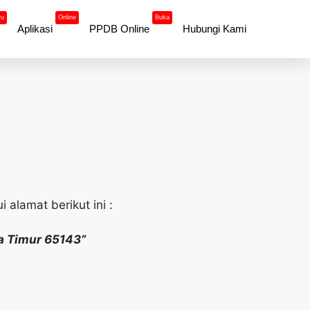
ru
Online
Buka
Aplikasi
PPDB Online
Hubungi Kami
 alamat berikut ini :
wa Timur 65143”