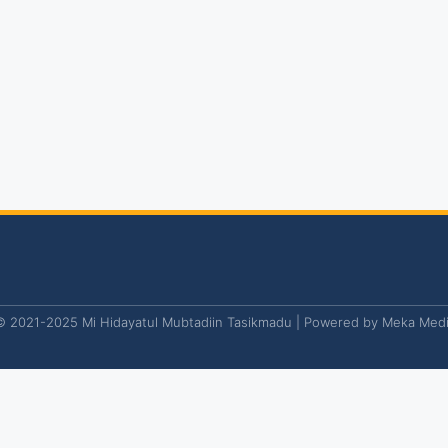
© 2021-2025 Mi Hidayatul Mubtadiin Tasikmadu | Powered by
Meka Medi